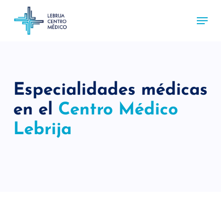
Skip
Menu
to
main
content
Especialidades médicas
en el
Centro Médico
Lebrija