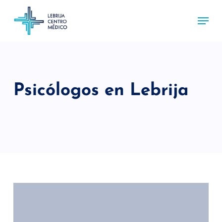
Skip
Menu
to
main
content
Psicólogos en Lebrija