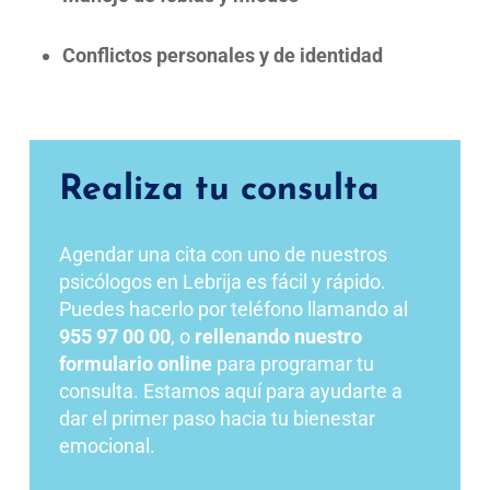
Conflictos personales y de identidad
Realiza tu consulta
Agendar una cita con uno de nuestros
psicólogos en Lebrija es fácil y rápido.
Puedes hacerlo por teléfono llamando al
955 97 00 00
, o
rellenando nuestro
formulario online
para programar tu
consulta. Estamos aquí para ayudarte a
dar el primer paso hacia tu bienestar
emocional.